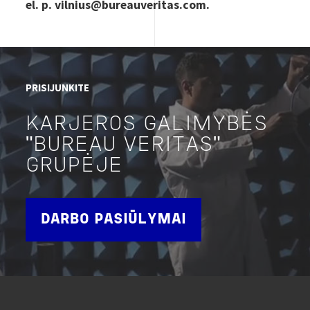
el. p. vilnius@bureauveritas.com.
PRISIJUNKITE
KARJEROS GALIMYBĖS
"BUREAU VERITAS"
GRUPĖJE
DARBO PASIŪLYMAI