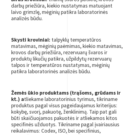
darbų priežiūra, kiekio nustatymas matuojant
laivo grimzlę, mėginių patikra laboratorinės
analizės būdu.
Skysti kroviniai:
talpyklų temperatūros
matavimas, mėginių paėmimas, kiekio matavimas,
krovos darbų priežiūra, rezervuarų švaros ir
produktų likučių patikra, užpildytų rezervuarų
talpos ir temperatūros nustatymas, mėginių
patikra laboratorinės analizės būdu.
Žemės ūkio produktams (trąšoms, grūdams ir
kt.) a
tliekame laboratorinius tyrimus, tikriname
produktus pagal visus pageidaujamus kriterijus:
kokybę, svorį, pakuotę, ženklinimą. Taip pat gali
būti skaičiuojamos pakuotės ir atliekamos kitos
specifinės užduotys. Tikriname pagal įvairiausius
reikalavimus: Codex, ISO, bei specifinius,