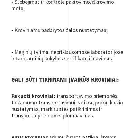
• Stebėjimas ir kontrolė pakrovimo/iškrovimo
metu;
• Kroviniams padarytos žalos nustatymas;
• Mėginių tyrimai nepriklausomose laboratorijose
ir tarptautinių kokybės sertifikatų išdavimas.
GALI BŪTI TIKRINAMI ĮVAIRŪS KROVINIAI:
Pakuoti kroviniai:
transportavimo priemonės
tinkamumo transportavimui patikra, prekių kiekio
nustatymas, markiruotės patikrinimas ir
transporto priemonės plombavimas.
Birūs kroviniai:
triumų švaros patikra, krovos