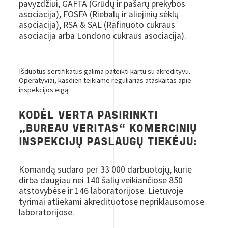
pavyzdžiui, GAFTA (Grūdų ir pašarų prekybos
asociacija), FOSFA (Riebalų ir aliejinių sėklų
asociacija), RSA & SAL (Rafinuoto cukraus
asociacija arba Londono cukraus asociacija).
Išduotus sertifikatus galima pateikti kartu su akredityvu.
Operatyviai, kasdien teikiame reguliarias ataskaitas apie
inspekcijos eigą.
KODĖL VERTA PASIRINKTI
„BUREAU VERITAS“ KOMERCINIŲ
INSPEKCIJŲ PASLAUGŲ TIEKĖJU:
Komandą sudaro per 33 000 darbuotojų, kurie
dirba daugiau nei 140 šalių veikiančiose 850
atstovybėse ir 146 laboratorijose. Lietuvoje
tyrimai atliekami akredituotose nepriklausomose
laboratorijose.