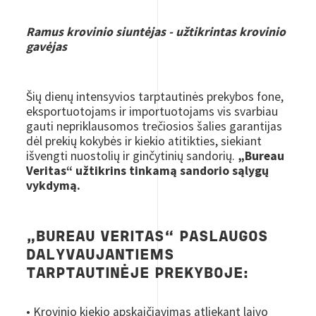
Ramus krovinio siuntėjas - užtikrintas krovinio
gavėjas
Šių dienų intensyvios tarptautinės prekybos fone,
eksportuotojams ir importuotojams vis svarbiau
gauti nepriklausomos trečiosios šalies garantijas
dėl prekių kokybės ir kiekio atitikties, siekiant
išvengti nuostolių ir ginčytinių sandorių.
„Bureau
Veritas“ užtikrins tinkamą sandorio sąlygų
vykdymą.
„BUREAU VERITAS“ PASLAUGOS
DALYVAUJANTIEMS
TARPTAUTINĖJE PREKYBOJE:
• Krovinio kiekio apskaičiavimas atliekant laivo