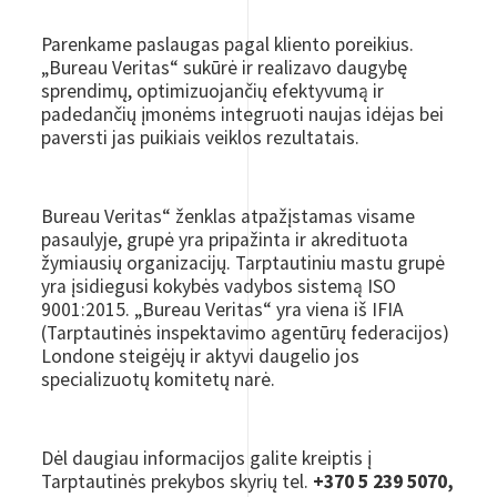
Parenkame paslaugas pagal kliento poreikius.
„Bureau Veritas“ sukūrė ir realizavo daugybę
sprendimų, optimizuojančių efektyvumą ir
padedančių įmonėms integruoti naujas idėjas bei
paversti jas puikiais veiklos rezultatais.
Bureau Veritas“ ženklas atpažįstamas visame
pasaulyje, grupė yra pripažinta ir akredituota
žymiausių organizacijų. Tarptautiniu mastu grupė
yra įsidiegusi kokybės vadybos sistemą ISO
9001:2015. „Bureau Veritas“ yra viena iš IFIA
(Tarptautinės inspektavimo agentūrų federacijos)
Londone steigėjų ir aktyvi daugelio jos
specializuotų komitetų narė.
Dėl daugiau informacijos galite kreiptis į
Tarptautinės prekybos skyrių tel.
+370 5 239 5070,