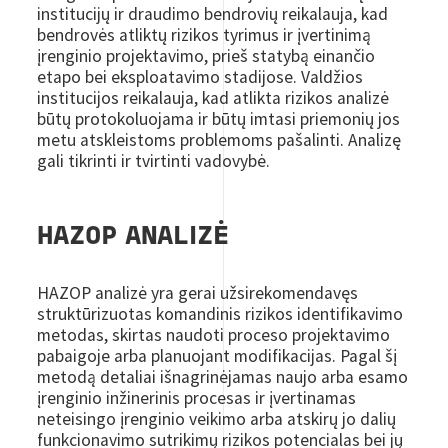
institucijų ir draudimo bendrovių reikalauja, kad
bendrovės atliktų rizikos tyrimus ir įvertinimą
įrenginio projektavimo, prieš statybą einančio
etapo bei eksploatavimo stadijose. Valdžios
institucijos reikalauja, kad atlikta rizikos analizė
būtų protokoluojama ir būtų imtasi priemonių jos
metu atskleistoms problemoms pašalinti. Analizę
gali tikrinti ir tvirtinti vadovybė.
HAZOP ANALIZĖ
HAZOP analizė yra gerai užsirekomendavęs
struktūrizuotas komandinis rizikos identifikavimo
metodas, skirtas naudoti proceso projektavimo
pabaigoje arba planuojant modifikacijas. Pagal šį
metodą detaliai išnagrinėjamas naujo arba esamo
įrenginio inžinerinis procesas ir įvertinamas
neteisingo įrenginio veikimo arba atskirų jo dalių
funkcionavimo sutrikimų rizikos potencialas bei jų