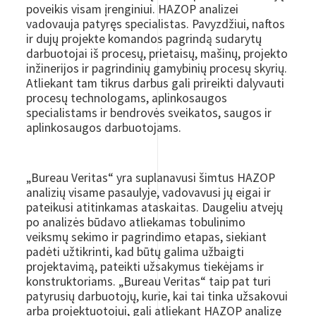
poveikis visam įrenginiui. HAZOP analizei
vadovauja patyręs specialistas. Pavyzdžiui, naftos
ir dujų projekte komandos pagrindą sudarytų
darbuotojai iš procesų, prietaisų, mašinų, projekto
inžinerijos ir pagrindinių gamybinių procesų skyrių.
Atliekant tam tikrus darbus gali prireikti dalyvauti
procesų technologams, aplinkosaugos
specialistams ir bendrovės sveikatos, saugos ir
aplinkosaugos darbuotojams.
„Bureau Veritas“ yra suplanavusi šimtus HAZOP
analizių visame pasaulyje, vadovavusi jų eigai ir
pateikusi atitinkamas ataskaitas. Daugeliu atvejų
po analizės būdavo atliekamas tobulinimo
veiksmų sekimo ir pagrindimo etapas, siekiant
padėti užtikrinti, kad būtų galima užbaigti
projektavimą, pateikti užsakymus tiekėjams ir
konstruktoriams. „Bureau Veritas“ taip pat turi
patyrusių darbuotojų, kurie, kai tai tinka užsakovui
arba projektuotojui, gali atliekant HAZOP analizę