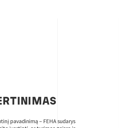
ERTINIMAS
autinį pavadinimą – FEHA sudarys