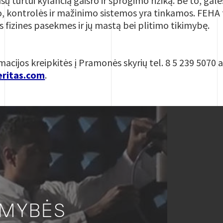
sų turtui kylančią gaisro ir sprogimo riziką. Be to, galės
 kontrolės ir mažinimo sistemos yra tinkamos. FEHA
es fizines pasekmes ir jų mastą bei plitimo tikimybę.
acijos kreipkitės į Pramonės skyrių tel. 8 5 239 5070 a
eritas.com
.
IMYBĖS