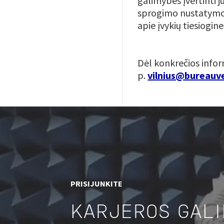
galimybes įvertinti jū
sprogimo nustatymo,
apie įvykių tiesiogin
Dėl konkrečios inform
p.
vilnius@bureauv
PRISIJUNKITE
KARJEROS GAL