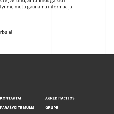
ite įvertinti, ar turimos gaisro ir
 tyrimų metu gaunama informacija
rba el.
KONTAKTAI
AKREDITACIJOS
PARAŠYKITE MUMS
GRUPĖ